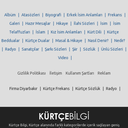
Albüm
|
Atasözleri
|
Biyografi
|
Erkek İsim Anlamları
|
Frekans
|
Galeri
|
Hazır Mesajlar
|
Hikaye
|
İlahi Sözleri
|
İsim
|
İsim
Telaffuzları
|
İslam
|
Kız İsim Anlamları
|
Kürt Dili
|
Kürtçe
Beddualar
|
Kürtçe Dualar
|
Masal & Hikaye
|
Nasıl Denir?
|
Nedir?
|
Radyo
|
Sanatçılar
|
Şarkı Sözleri
|
Şiir
|
Sözlük
|
Ünlü Sözleri
|
Video
|
Gizlilik Politikası
İletişim
Kullanım Şartları
Reklam
Firma Diyarbakır
|
Kürtçe Frekans
|
Kürtçe Sözlük
|
Radyo
|
Kürtçe Bilgi, Kürtçe alanında farklı kategorilerde içerik sağlayan geniş