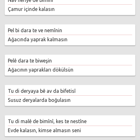
Nav herîyê de bimînî
Çamur içinde kalasın
Pel bi dara te ve nemînin
Ağacında yaprak kalmasın
Pelê dara te biweşin
Ağacının yaprakları dökülsün
Tu di deryaya bê av da bifetisî
Susuz deryalarda boğulasın
Tu di malê de bimînî, kes te nestîne
Evde kalasın, kimse almasın seni