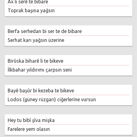
Ax li serê te bibare
Toprak başına yağsın
Berfa serhedan bi ser te de bibare
Serhat karı yağsın üzerine
Birûska biharê li te bikeve
İlkbahar yıldırımı çarpsın seni
Bayê başûr bi kezeba te bikeve
Lodos (güney rüzgarı) ciğerlerine vursun
Hey tu bibî şîva mişka
Farelere yem olasın