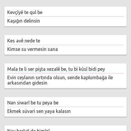
Kevçîyê te qul be
Kaşığın delinsin
Kes avê nede te
Kimse su vermesin sana
Mala te li ser pişta xezalê be, tu bi kûsî bidi pey
Evin ceylanın sırtında olsun, sende kaplumbağa ile
arkasından gidesin
Nan siwarî be tu peya be
Ekmek süvari sen yaya kalasın