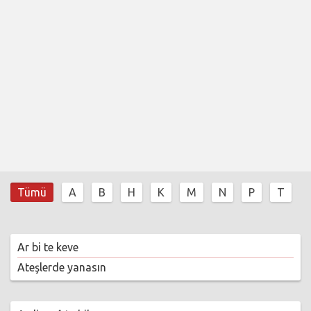
Tümü
A
B
H
K
M
N
P
T
Ar bi te keve
Ateşlerde yanasın